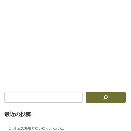
【笑って出して叶えろ！運呼自己啓発塾】特別編 誰でもできることを、誰もできへんくらいやり続けろ！！
2025年7月19日
次の記事
【運呼神 presents】腸哲学・第１章 〜全ての道は腸に通ず〜
2025年7月21日
最近の投稿
【ホルムズ海峡どないなっとんねん】