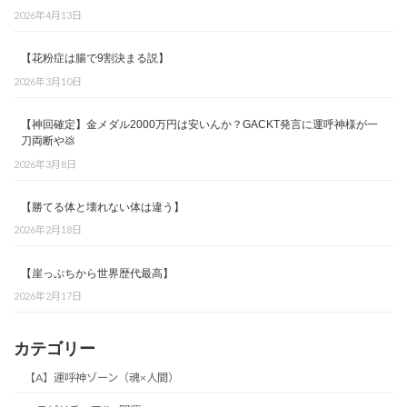
2026年4月13日
【花粉症は腸で9割決まる説】
2026年3月10日
【神回確定】金メダル2000万円は安いんか？GACKT発言に運呼神様が一
刀両断や💩
2026年3月8日
【勝てる体と壊れない体は違う】
2026年2月18日
【崖っぷちから世界歴代最高】
2026年2月17日
カテゴリー
【A】運呼神ゾーン（魂×人間）