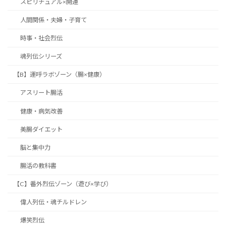
スピリチュアル×開運
人間関係・夫婦・子育て
時事・社会烈伝
魂列伝シリーズ
【B】運呼ラボゾーン（腸×健康）
アスリート腸活
健康・病気改善
美腸ダイエット
脳と集中力
腸活の教科書
【C】番外烈伝ゾーン（遊び×学び）
偉人列伝・魂チルドレン
爆笑烈伝