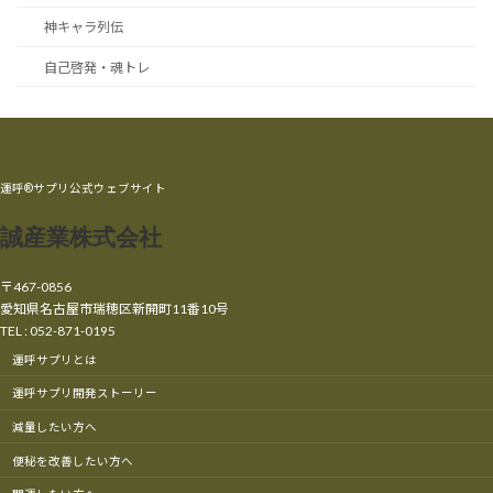
神キャラ列伝
自己啓発・魂トレ
運呼®サプリ公式ウェブサイト
誠産業株式会社
〒467-0856
愛知県名古屋市瑞穂区新開町11番10号
TEL : 052-871-0195
運呼サプリとは
運呼サプリ開発ストーリー
減量したい方へ
便秘を改善したい方へ