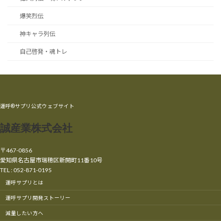
爆笑烈伝
神キャラ列伝
自己啓発・魂トレ
運呼®サプリ公式ウェブサイト
誠産業株式会社
〒467-0856
愛知県名古屋市瑞穂区新開町11番10号
TEL : 052-871-0195
運呼サプリとは
運呼サプリ開発ストーリー
減量したい方へ