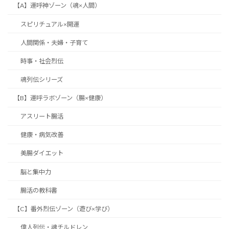
【A】運呼神ゾーン（魂×人間）
スピリチュアル×開運
人間関係・夫婦・子育て
時事・社会烈伝
魂列伝シリーズ
【B】運呼ラボゾーン（腸×健康）
アスリート腸活
健康・病気改善
美腸ダイエット
脳と集中力
腸活の教科書
【C】番外烈伝ゾーン（遊び×学び）
偉人列伝・魂チルドレン