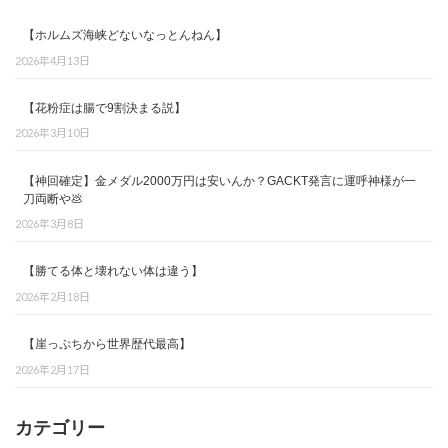
【ホルムズ海峡どないなっとんねん】
2026年4月13日
【花粉症は腸で9割決まる説】
2026年3月10日
【神回確定】金メダル2000万円は安いんか？GACKT発言に運呼神様が一
刀両断や💩
2026年3月8日
【勝てる体と壊れない体は違う】
2026年2月18日
【崖っぷちから世界歴代最高】
2026年2月17日
カテゴリー