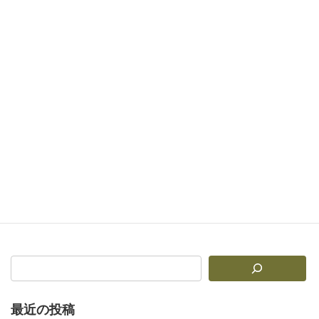
【笑って出して叶えろ！運呼自己啓発塾】陰徳と、言葉の力で人生無双せぇ！！！
2025年7月18日
次の記事
【運呼神が語る】「烏枢沙摩明王様が思わず推したなる人」まとめ
2025年7月20日
最近の投稿