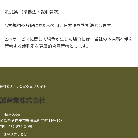
第11条 （準拠法・裁判管轄）
1.本規約の解釈にあたっては、日本法を準拠法とします。
2.本サービスに関して紛争が生じた場合には、当社の本店所在地を
管轄する裁判所を専属的合意管轄とします。
運呼®サプリ公式ウェブサイト
誠産業株式会社
〒467-0856
愛知県名古屋市瑞穂区新開町11番10号
TEL : 052-871-0195
運呼サプリとは