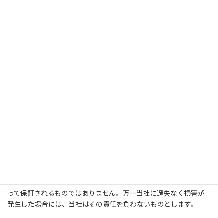
た方がユーザーご本人ではないと疑われる場合、その他カードの
使用状況に明らかに不審な点が見られる等の場合につきまして
は、ご注文をお断りすることやご注文を取り消させていただく場
合がございます。それに起因又は関連して発生したユーザーの損
害について、当社は一切の責任を負いません。
4.システムの定期保守および緊急保守のために必要であった場合、
火災、停電、第三者による妨害行為その他当社にとり不可抗力な
事由によりシステムの運用が困難になった場合、及び当社が必要
と判断した場合、本サービスに遅滞、変更、一時的もしくは断続
的な中断が生じたり、又は本サービスを停止、もしくは廃止する
ことがございますが、それに起因又は関連して発生した利用者又
は第三者の損害について、当社は一切の責任を負いません。
5.本サイトには個人情報を入力する画面にＳＳＬという暗号化技術
（クレジットカード会社が推奨するインターネットにおける暗号
化技術）を使用しておりますが、その安全性については当社によ
って保証されるものではありません。万一当社に過失なく損害が
発生した場合には、当社はその責任を負わないものとします。