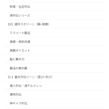
時事・社会烈伝
魂列伝シリーズ
【B】運呼ラボゾーン（腸×健康）
アスリート腸活
健康・病気改善
美腸ダイエット
脳と集中力
腸活の教科書
【C】番外烈伝ゾーン（遊び×学び）
偉人列伝・魂チルドレン
爆笑烈伝
神キャラ列伝