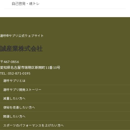
自己啓発・魂トレ
運呼®サプリ公式ウェブサイト
誠産業株式会社
〒467-0856
愛知県名古屋市瑞穂区新開町11番10号
TEL : 052-871-0195
運呼サプリとは
運呼サプリ開発ストーリー
減量したい方へ
便秘を改善したい方へ
開運したい方へ
スポーツのパフォーマンスを上げたい方へ