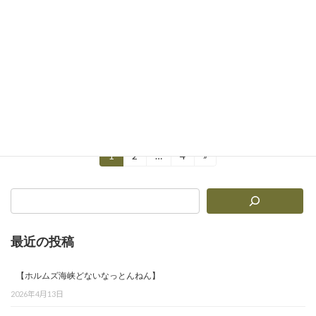
2025年9月1日
「奇跡が起きない…」と悩む人へ。努力しても
報われないのは5つの罠にハマっているから。運
呼神が語る“奇跡体質”になるための徳・行動・
波動の秘訣を徹底解説！
続きを読む
投
1
2
…
4
»
固
固
固
定
定
定
稿
ペ
ペ
ペ
ー
ー
ー
の
ジ
ジ
ジ
ペ
最近の投稿
ー
ジ
【ホルムズ海峡どないなっとんねん】
2026年4月13日
送