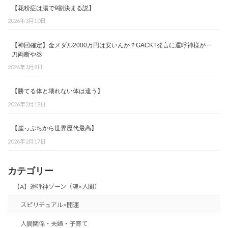
り
【花粉症は腸で9割決まる説】
2026年3月10日
【神回確定】金メダル2000万円は安いんか？GACKT発言に運呼神様が一
刀両断や💩
2026年3月8日
【勝てる体と壊れない体は違う】
2026年2月18日
【崖っぷちから世界歴代最高】
2026年2月17日
カテゴリー
【A】運呼神ゾーン（魂×人間）
スピリチュアル×開運
人間関係・夫婦・子育て