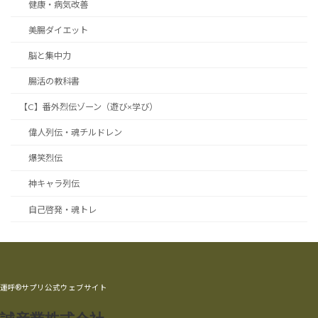
健康・病気改善
美腸ダイエット
脳と集中力
腸活の教科書
【C】番外烈伝ゾーン（遊び×学び）
偉人列伝・魂チルドレン
爆笑烈伝
神キャラ列伝
自己啓発・魂トレ
運呼®サプリ公式ウェブサイト