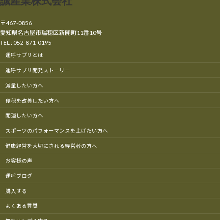
誠産業株式会社
〒467-0856
愛知県名古屋市瑞穂区新開町11番10号
TEL : 052-871-0195
運呼サプリとは
運呼サプリ開発ストーリー
減量したい方へ
便秘を改善したい方へ
開運したい方へ
スポーツのパフォーマンスを上げたい方へ
健康経営を大切にされる経営者の方へ
お客様の声
運呼ブログ
購入する
よくある質問