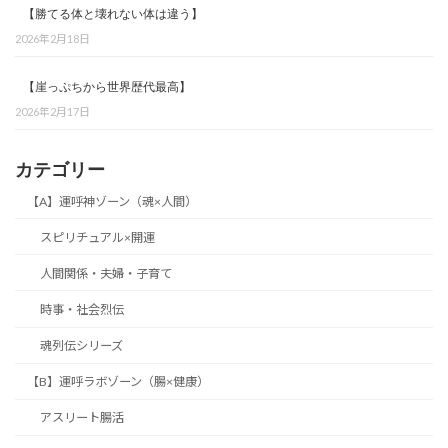
【勝てる体と壊れない体は違う】
2026年2月18日
【崖っぷちから世界歴代最高】
2026年2月17日
カテゴリー
【A】運呼神ゾーン（魂×人間）
スピリチュアル×開運
人間関係・夫婦・子育て
時事・社会烈伝
魂列伝シリーズ
【B】運呼ラボゾーン（腸×健康）
アスリート腸活