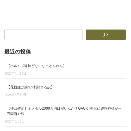
【魂烈伝・腸と皮膚編】第1章 尋常性乾癬（じんじょうせいかんせん）って何者やねん？
2025年10月14日
最近の投稿
【ホルムズ海峡どないなっとんねん】
2026年4月13日
【花粉症は腸で9割決まる説】
2026年3月10日
【神回確定】金メダル2000万円は安いんか？GACKT発言に運呼神様が一
刀両断や💩
2026年3月8日