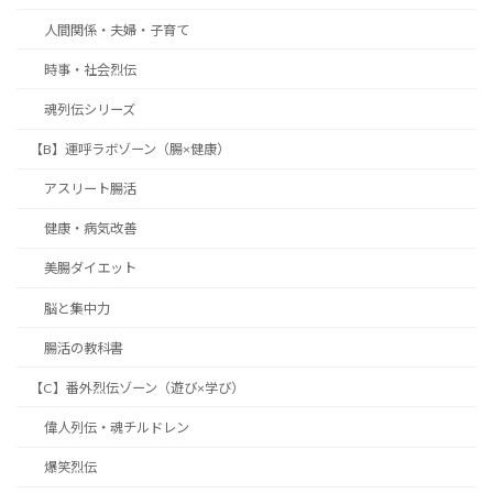
人間関係・夫婦・子育て
時事・社会烈伝
魂列伝シリーズ
【B】運呼ラボゾーン（腸×健康）
アスリート腸活
健康・病気改善
美腸ダイエット
脳と集中力
腸活の教科書
【C】番外烈伝ゾーン（遊び×学び）
偉人列伝・魂チルドレン
爆笑烈伝