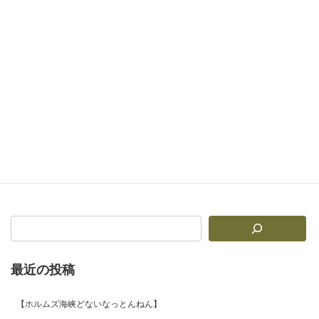
2025年9月11日
次の記事
【魂烈伝・離魂編】逃げじゃない、“魂の解放”という選択〜もう無理…そう思ったその先にも、光はある〜
2025年9月13日
最近の投稿
【ホルムズ海峡どないなっとんねん】