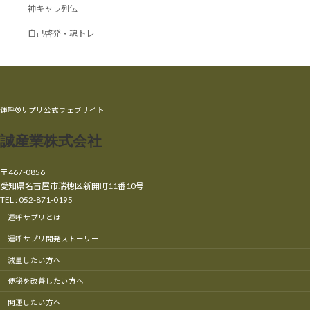
神キャラ列伝
自己啓発・魂トレ
運呼®サプリ公式ウェブサイト
誠産業株式会社
〒467-0856
愛知県名古屋市瑞穂区新開町11番10号
TEL : 052-871-0195
運呼サプリとは
運呼サプリ開発ストーリー
減量したい方へ
便秘を改善したい方へ
開運したい方へ