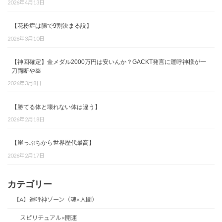
2026年4月13日
【花粉症は腸で9割決まる説】
2026年3月10日
【神回確定】金メダル2000万円は安いんか？GACKT発言に運呼神様が一
刀両断や💩
2026年3月8日
【勝てる体と壊れない体は違う】
2026年2月18日
【崖っぷちから世界歴代最高】
2026年2月17日
カテゴリー
【A】運呼神ゾーン（魂×人間）
スピリチュアル×開運