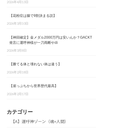
2026年4月13日
【花粉症は腸で9割決まる説】
2026年3月10日
【神回確定】金メダル2000万円は安いんか？GACKT
発言に運呼神様が一刀両断や💩
2026年3月8日
【勝てる体と壊れない体は違う】
2026年2月18日
【崖っぷちから世界歴代最高】
2026年2月17日
カテゴリー
【A】運呼神ゾーン（魂×人間）