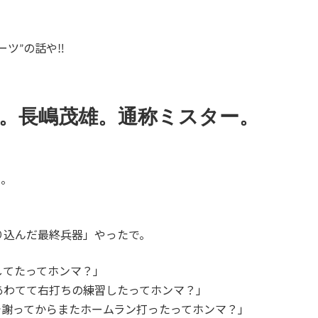
ツ”の話や‼️
。長嶋茂雄。通称ミスター。
や。
り込んだ最終兵器」やったで。
してたってホンマ？」
あわてて右打ちの練習したってホンマ？」
で謝ってからまたホームラン打ったってホンマ？」