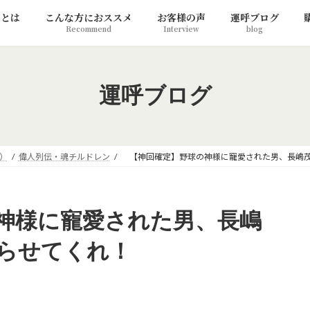
リとは
こんな方におススメ
お客様の声
運呼ブログ
Recommend
Interview
blog
運呼ブログ
）
偉人列伝・魂チルドレン
【神回確定】野球の神様に寵愛された男、長嶋茂
神様に寵愛された男、長嶋
語らせてくれ！