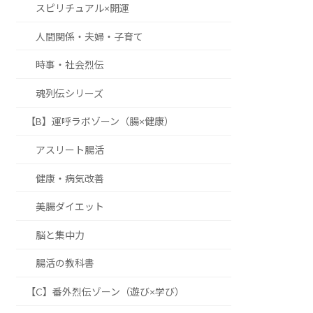
スピリチュアル×開運
人間関係・夫婦・子育て
時事・社会烈伝
魂列伝シリーズ
【B】運呼ラボゾーン（腸×健康）
アスリート腸活
健康・病気改善
美腸ダイエット
脳と集中力
腸活の教科書
【C】番外烈伝ゾーン（遊び×学び）