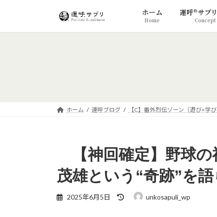
コ
ナ
ホーム
運呼®サプ
ン
ビ
Home
Concept
テ
ゲ
ン
ー
ツ
シ
へ
ョ
ス
ン
キ
に
ッ
移
プ
動
ホーム
運呼ブログ
【C】番外烈伝ゾーン（遊び×学び
【神回確定】野球の
茂雄という“奇跡”を
最
2025年6月5日
unkosapuli_wp
終
更