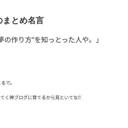
のまとめ名言
夢の作り方”を知っとった人や。」
とるで。
てく神ブログに育てるから見といてな‼️