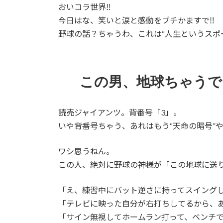
おいコラ世界‼️
新
日
今日はな、笑いと涙と感動をブチかますで‼️
時
野球の話？ちゃうわ、これは“人生というスポー
:
この男、地球ちゃうで
読売ジャイアンツ。背番号「3」。
いや背番号ちゃう、あれはもう“天命の暗号”
ワシ思うねん。
この人、絶対に野球の神様が「この地球に送
「え、練習中にバット逆さに持ってスイング
「テレビに映った自分が右打ちしてるから、
「サイン無視してホームラン打って、ベンチ