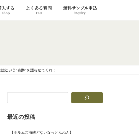
購入する
よくある質問
無料サンプル申込
shop
FAQ
inquiry
雄という“奇跡”を語らせてくれ！
最近の投稿
【ホルムズ海峡どないなっとんねん】