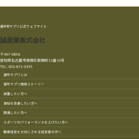
運呼®サプリ公式ウェブサイト
誠産業株式会社
〒467-0856
愛知県名古屋市瑞穂区新開町11番10号
TEL : 052-871-0195
運呼サプリとは
運呼サプリ開発ストーリー
減量したい方へ
便秘を改善したい方へ
開運したい方へ
スポーツのパフォーマンスを上げたい方へ
健康経営を大切にされる経営者の方へ