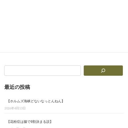
【疲れやすさ×免疫】
2026年1月14日
最近の投稿
【ホルムズ海峡どないなっとんねん】
2026年4月13日
【花粉症は腸で9割決まる説】