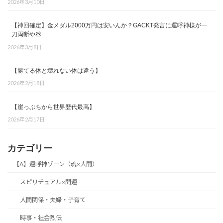
2026年3月10日
【神回確定】金メダル2000万円は安いんか？GACKT発言に運呼神様が一
刀両断や💩
2026年3月8日
【勝てる体と壊れない体は違う】
2026年2月18日
【崖っぷちから世界歴代最高】
2026年2月17日
カテゴリー
【A】運呼神ゾーン（魂×人間）
スピリチュアル×開運
人間関係・夫婦・子育て
時事・社会烈伝