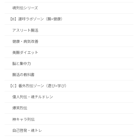
魂列伝シリーズ
【B】運呼ラボゾーン（腸×健康）
アスリート腸活
健康・病気改善
美腸ダイエット
脳と集中力
腸活の教科書
【C】番外烈伝ゾーン（遊び×学び）
偉人列伝・魂チルドレン
爆笑烈伝
神キャラ列伝
自己啓発・魂トレ