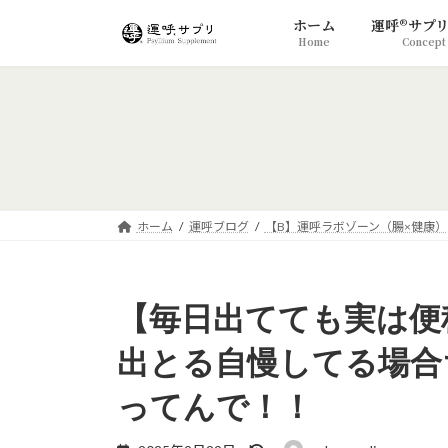
コ
ナ
ホーム
運呼®サプ
ン
ビ
Home
Concept
テ
ゲ
ン
ー
ツ
シ
へ
ョ
ス
ン
キ
に
ッ
移
プ
動
ホーム
運呼ブログ
【B】運呼ラボゾーン（腸×健康）
【毎日出てても実は便
出とる自慢してる場合
ってんで！！
最