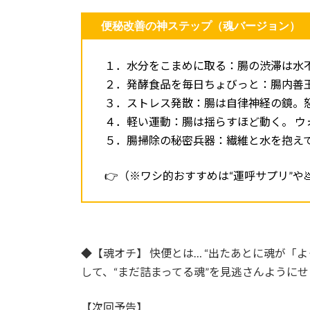
便秘改善の神ステップ（魂バージョン）
１．水分をこまめに取る：腸の渋滞は水
２．発酵食品を毎日ちょびっと：腸内善
３．ストレス発散：腸は自律神経の鏡。
４．軽い運動：腸は揺らすほど動く。 ウ
５．腸掃除の秘密兵器：繊維と水を抱えて
👉（※ワシ的おすすめは“運呼サプリ”や
◆【魂オチ】 快便とは… “出たあとに魂が「
して、“まだ詰まってる魂”を見逃さんように
【次回予告】