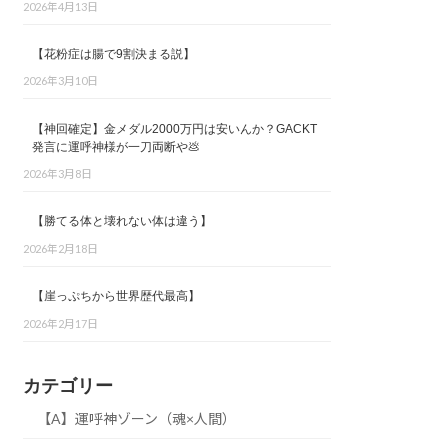
2026年4月13日
【花粉症は腸で9割決まる説】
2026年3月10日
【神回確定】金メダル2000万円は安いんか？GACKT
発言に運呼神様が一刀両断や💩
2026年3月8日
【勝てる体と壊れない体は違う】
2026年2月18日
【崖っぷちから世界歴代最高】
2026年2月17日
カテゴリー
【A】運呼神ゾーン（魂×人間）