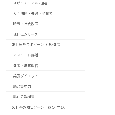
スピリチュアル×開運
人間関係・夫婦・子育て
時事・社会烈伝
魂列伝シリーズ
【B】運呼ラボゾーン（腸×健康）
アスリート腸活
健康・病気改善
美腸ダイエット
脳と集中力
腸活の教科書
【C】番外烈伝ゾーン（遊び×学び）