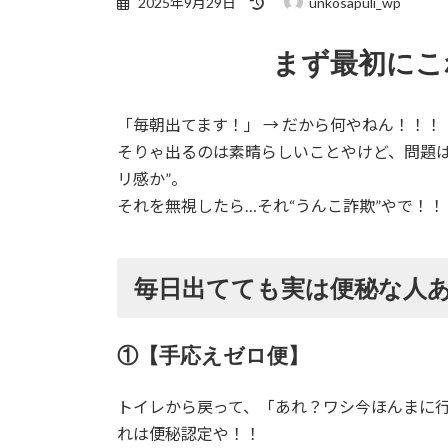
2025年9月29日
unkosapuli_wp
終
更
まず最初にこ
新
日
時
:
「毎朝出てます！」 → だから何やねん！！！
そりゃ出るのは素晴らしいことやけど、問題は
リ感か”。
それを無視したら…それ“うんこ詐欺”やで！！
毎日出てても実は便秘な人あ
①【手応えゼロ便】
トイレから戻って、「あれ？ワシ今ほんまに行
れは便秘認定や！！