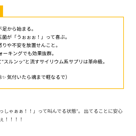
不足から始まる。
玉菌が「うぉぉぉ！」って喜ぶ。
怒りや不安を放置せんこと。
ォーキングでも効果抜群。
“スルンッ”と流すサイリウム系サプリは革命級。
💩✨ 気付いたら魂まで軽なるで）
よっしゃぁぁ！！」って叫んでる状態”。 出てることに安心
せぇ！！！！