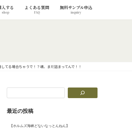
購入する
よくある質問
無料サンプル申込
shop
FAQ
inquiry
慢してる場合ちゃうで！？魂、まだ詰まってんで！！
最近の投稿
【ホルムズ海峡どないなっとんねん】