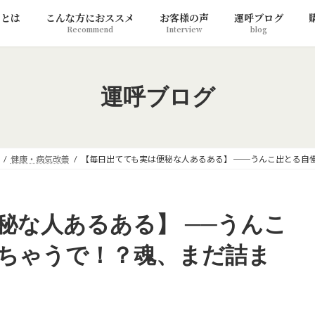
リとは
こんな方におススメ
お客様の声
運呼ブログ
Recommend
Interview
blog
運呼ブログ
健康・病気改善
【毎日出てても実は便秘な人あるある】 ──うんこ出とる自
秘な人あるある】 ──うんこ
ちゃうで！？魂、まだ詰ま