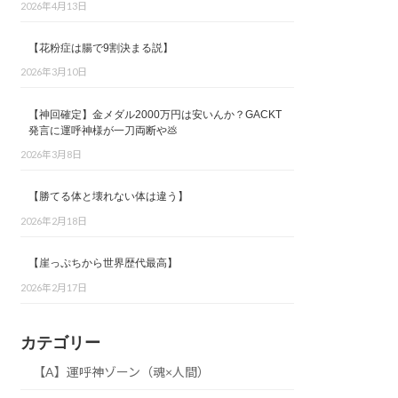
2026年4月13日
【花粉症は腸で9割決まる説】
2026年3月10日
【神回確定】金メダル2000万円は安いんか？GACKT
発言に運呼神様が一刀両断や💩
2026年3月8日
【勝てる体と壊れない体は違う】
2026年2月18日
【崖っぷちから世界歴代最高】
2026年2月17日
カテゴリー
【A】運呼神ゾーン（魂×人間）