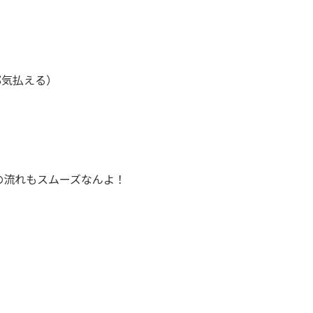
邪気払える）
。
。
の流れもスムーズなんよ！