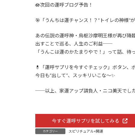
🪷次回の運呼ブログ予告！
🎯「うんちは運チャンス！？“トイレの神様”
あの伝説の運呼神・烏枢沙摩明王様が再び降
出すことで巡る、人生のご利益──
「うんこは運のかたまりやで！」って話、待
💊「運呼サプリを今すぐチェック」ボタン、
今日も“出して”、スッキリいこな〜✨
──以上、家運アップ請負人・ニコ美天でしたん
今すぐ運呼サプリを試してみる
スピリチュアル×開運
カテゴリー