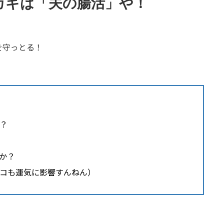
カギは「夫の腸活」や！
を守っとる！
？
か？
コも運気に影響すんねん）