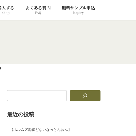
購入する
よくある質問
無料サンプル申込
shop
FAQ
inquiry
！
最近の投稿
【ホルムズ海峡どないなっとんねん】