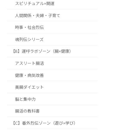
スピリチュアル×開運
人間関係・夫婦・子育て
時事・社会烈伝
魂列伝シリーズ
【B】運呼ラボゾーン（腸×健康）
アスリート腸活
健康・病気改善
美腸ダイエット
脳と集中力
腸活の教科書
【C】番外烈伝ゾーン（遊び×学び）