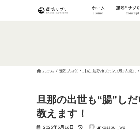
コ
ナ
ホーム
運呼®サプ
ン
ビ
Home
Concept
テ
ゲ
ン
ー
ツ
シ
へ
ョ
ス
ン
キ
に
ッ
移
プ
動
ホーム
運呼ブログ
【A】運呼神ゾーン（魂×人間）
旦那の出世も“腸”し
教えます！
最
2025年5月16日
unkosapuli_wp
終
更