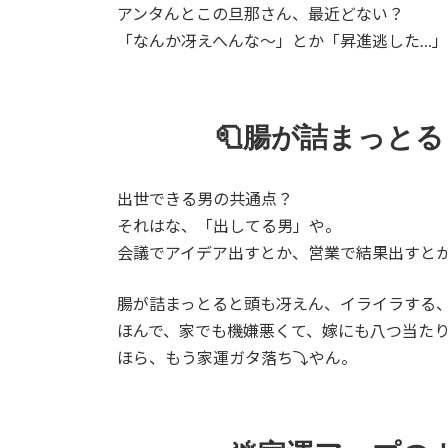
アンタんとこの旦那さん、最近どない？
新
日
「なんか冴えへんな〜」とか「昇進逃した…
時
:
🧻腸が詰まっと
出世できる男の共通点？
それはな、「出してる男」や。
会議でアイデア出すとか、営業で結果出すと
腸が詰まっとると頭も冴えん、イライラする
ほんで、家でも機嫌悪くて、嫁にも八つ当たり
ほら、もう家運ガタ落ち⤵やん。