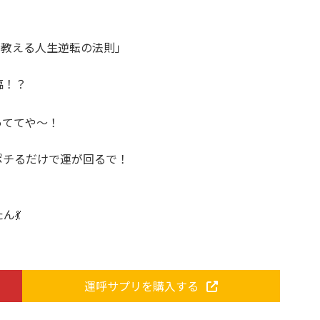
が教える人生逆転の法則」
臨！？
っててや〜！
ポチるだけで運が回るで！
💃
運呼サプリを購入する