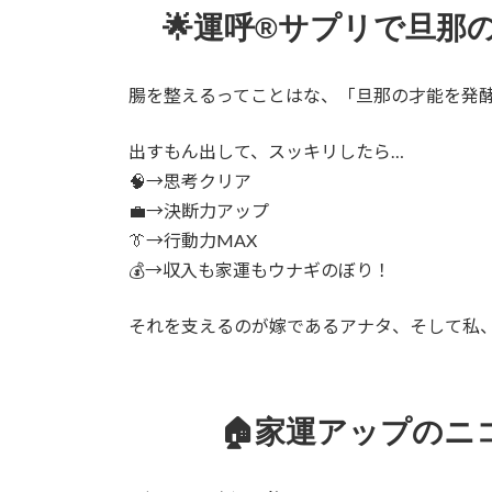
🌟運呼®サプリで旦那
腸を整えるってことはな、「旦那の才能を発
出すもん出して、スッキリしたら…
🧠→思考クリア
💼→決断力アップ
👔→行動力MAX
💰→収入も家運もウナギのぼり！
それを支えるのが嫁であるアナタ、そして私、
🏠家運アップのニ