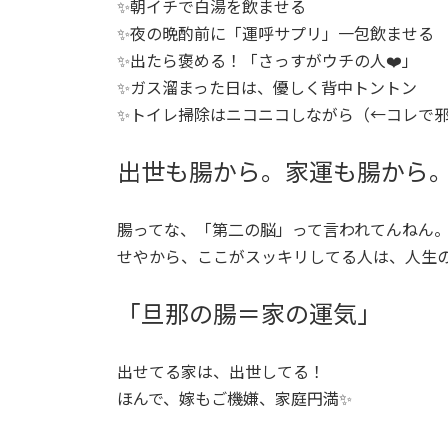
✨朝イチで白湯を飲ませる
✨夜の晩酌前に「運呼サプリ」一包飲ませる
✨出たら褒める！「さっすがウチの人❤️」
✨ガス溜まった日は、優しく背中トントン
✨トイレ掃除はニコニコしながら（←コレで
出世も腸から。家運も腸から
腸ってな、「第二の脳」って言われてんねん
せやから、ここがスッキリしてる人は、人生
「旦那の腸＝家の運気」
出せてる家は、出世してる！
ほんで、嫁もご機嫌、家庭円満✨