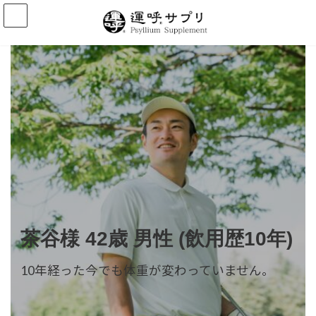
コ
ナ
ン
ビ
テ
ゲ
ン
ー
ツ
シ
へ
ョ
ス
ン
キ
に
ッ
移
プ
動
茶谷様 42歳 男性 (飲用歴10年)
10年経った今でも体重が変わっていません。